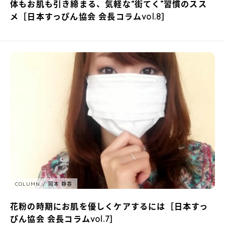
体もお肌も引き締まる、気軽な“街てく”習慣のスス
メ［日本すっぴん協会 会長コラムvol.8］
COLUMN
岡本 静香
花粉の時期にお肌を優しくケアするには［日本すっ
ぴん協会 会長コラムvol.7］