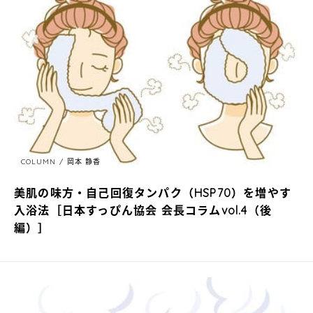
COLUMN
岡本 静香
美肌の味方・自己回復タンパク（HSP70）を増やす
入浴法［日本すっぴん協会 会長コラムvol.4（後
編）］