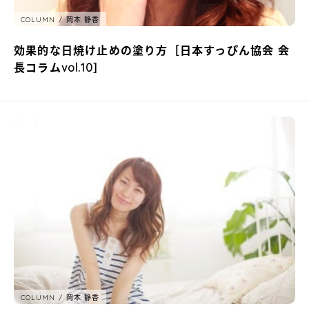
COLUMN
岡本 静香
効果的な日焼け止めの塗り方［日本すっぴん協会 会
長コラムvol.10］
COLUMN
岡本 静香