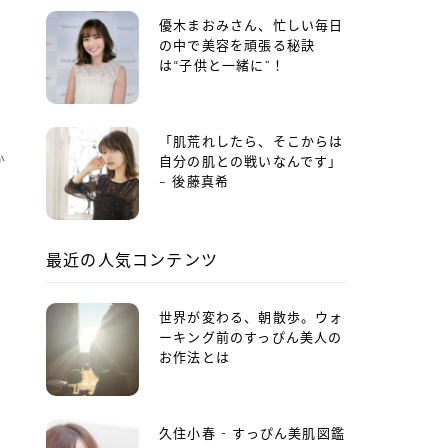
優木まおみさん、忙しい毎日
の中で美容を頑張る秘訣
は“子供と一緒に”！
「肌荒れしたら、そこからは
か
自分の肌との戦いなんです」
8
– 後藤真希
ス
最近の人気コンテンツ
世界が変わる、朝散歩。ウォ
ーキング前のすっぴん美人の
お作法とは
久住小春 - すっぴん美肌図鑑
す