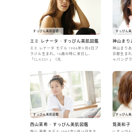
すっぴん美肌図鑑
すっぴん美
エミ レナータ - すっぴん美肌図鑑
神山まり
エミ レナータ モデル 1986年9月8日ブ
神山まりあ 
ラジル生まれ。16歳の時に来日し、
京都生まれ
「CLASSY.」（光…
ャパングラ
すっぴん美肌図鑑
すっぴん美
西山茉希 - すっぴん美肌図鑑
筧美和子 
西山 茉希 モデル 1985年11月16日生ま
Q.すっぴ