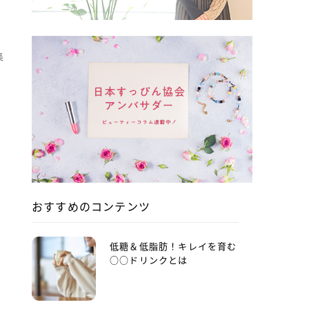
集
わ
おすすめのコンテンツ
柄
低糖＆低脂肪！キレイを育む
○○ドリンクとは
愛