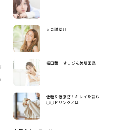
大見謝葉月
堀田茜 - すっぴん美肌図鑑
薬
ポ
低糖＆低脂肪！キレイを育む
○○ドリンクとは