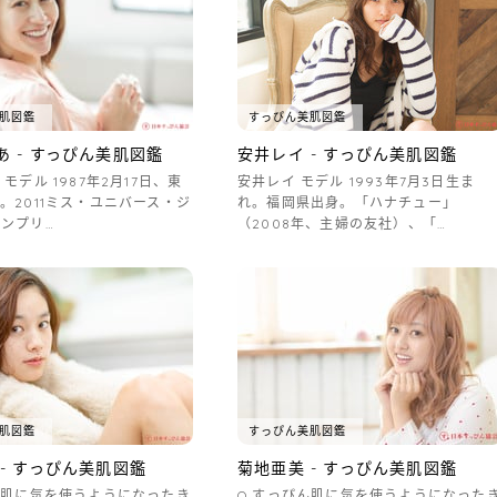
肌図鑑
すっぴん美肌図鑑
あ - すっぴん美肌図鑑
安井レイ - すっぴん美肌図鑑
モデル 1987年2月17日、東
安井レイ モデル 1993年7月3日生ま
。2011ミス・ユニバース・ジ
れ。福岡県出身。「ハナチュー」
ンプリ…
（2008年、主婦の友社）、「…
肌図鑑
すっぴん美肌図鑑
- すっぴん美肌図鑑
菊地亜美 - すっぴん美肌図鑑
ん肌に気を使うようになったき
Q.すっぴん肌に気を使うようになった