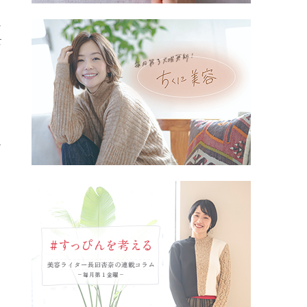
ー
せ
メ