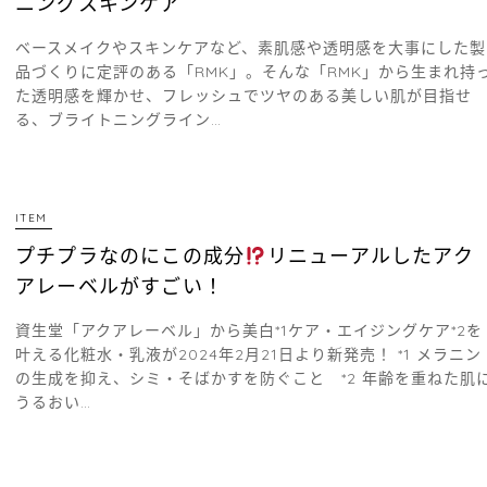
ニングスキンケア
ベースメイクやスキンケアなど、素肌感や透明感を大事にした製
品づくりに定評のある「RMK」。そんな「RMK」から生まれ持
た透明感を輝かせ、フレッシュでツヤのある美しい肌が目指せ
る、ブライトニングライン…
ITEM
プチプラなのにこの成分
リニューアルしたアク
アレーベルがすごい！
資生堂「アクアレーベル」から美白*1ケア・エイジングケア*2を
叶える化粧水・乳液が2024年2月21日より新発売！ *1 メラニン
の生成を抑え、シミ・そばかすを防ぐこと *2 年齢を重ねた肌
うるおい…