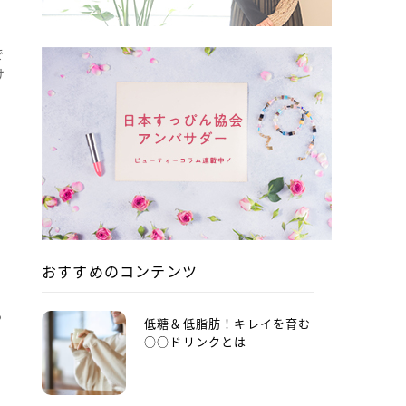
で
け
な
おすすめのコンテンツ
る
低糖＆低脂肪！キレイを育む
○○ドリンクとは
ン