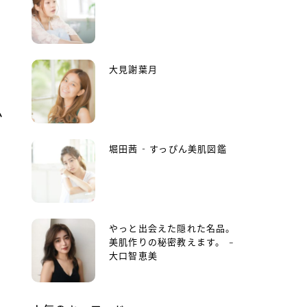
大見謝葉月
ム
堀田茜 - すっぴん美肌図鑑
やっと出会えた隠れた名品。
美肌作りの秘密教えます。 –
大口智恵美