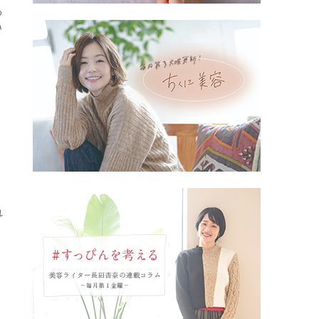
も
い
れ