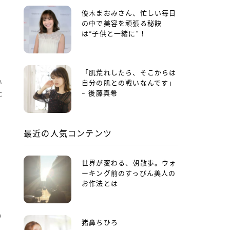
優木まおみさん、忙しい毎日
の中で美容を頑張る秘訣
は“子供と一緒に”！
「肌荒れしたら、そこからは
い
自分の肌との戦いなんです」
た
– 後藤真希
最近の人気コンテンツ
世界が変わる、朝散歩。ウォ
ーキング前のすっぴん美人の
お作法とは
い
猪鼻ちひろ