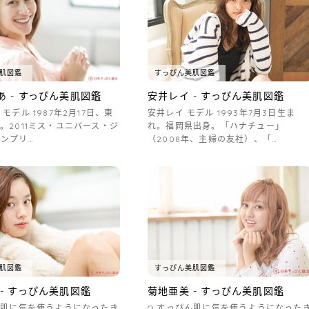
肌図鑑
すっぴん美肌図鑑
あ - すっぴん美肌図鑑
安井レイ - すっぴん美肌図鑑
モデル 1987年2月17日、東
安井レイ モデル 1993年7月3日生ま
。2011ミス・ユニバース・ジ
れ。福岡県出身。「ハナチュー」
ンプリ…
（2008年、主婦の友社）、「…
肌図鑑
すっぴん美肌図鑑
- すっぴん美肌図鑑
菊地亜美 - すっぴん美肌図鑑
ん肌に気を使うようになったき
Q.すっぴん肌に気を使うようになった