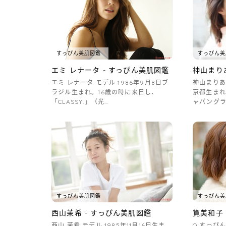
すっぴん美肌図鑑
すっぴん美
エミ レナータ - すっぴん美肌図鑑
神山まり
エミ レナータ モデル 1986年9月8日ブ
神山まりあ 
ラジル生まれ。16歳の時に来日し、
京都生まれ
「CLASSY.」（光…
ャパングラ
すっぴん美肌図鑑
すっぴん美
西山茉希 - すっぴん美肌図鑑
筧美和子 
西山 茉希 モデル 1985年11月16日生ま
Q.すっぴ