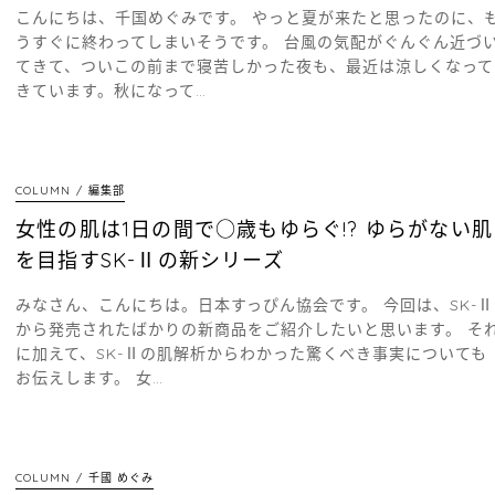
こんにちは、千国めぐみです。 やっと夏が来たと思ったのに、
うすぐに終わってしまいそうです。 台風の気配がぐんぐん近づ
てきて、ついこの前まで寝苦しかった夜も、最近は涼しくなって
きています。秋になって…
COLUMN
編集部
女性の肌は1日の間で○歳もゆらぐ!? ゆらがない肌
を目指すSK-Ⅱの新シリーズ
みなさん、こんにちは。日本すっぴん協会です。 今回は、SK-Ⅱ
から発売されたばかりの新商品をご紹介したいと思います。 そ
に加えて、SK-Ⅱの肌解析からわかった驚くべき事実についても
お伝えします。 女…
COLUMN
千國 めぐみ