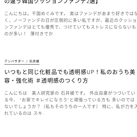
の違う韓国クッションファンデ2選】
こんにちは。千国めぐみです。 実はファンデがあまり好きでは
く、ノーファンデの日が圧倒的に多い私ですが、最近のクッショ
ンファンデはとても優秀で、つけていてもストレスにならないも
のが多い！ 薄付きでか…
アンバサダー
石井綾
いつもと同じ化粧品でも透明感UP！私のおうち美
容・強化術 ＃透明感のつくり方
こんにちは 美人研究家の 石井綾です。 外出自粛がつづいてい
る今、 “お家でキレイになろう”と頑張っている方も 多いのでは
ないでしょうか？（私もそのうちの一人です） 特に、私が力を
れているのは スキ…