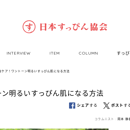
INTERVIEW
ITEM
COLUMN
すっぴ
級ケア！ワントーン明るいすっぴん肌になる方法
ーン明るいすっぴん肌になる方法
シェア
する
ポスト
す
コラムニスト :
岡本 静