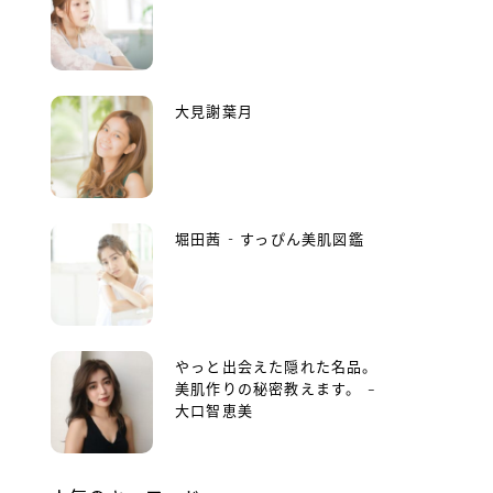
大見謝葉月
堀田茜 - すっぴん美肌図鑑
やっと出会えた隠れた名品。
美肌作りの秘密教えます。 –
大口智恵美