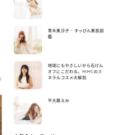
。
青木美沙子 - すっぴん美肌図
鑑
地球にもやさしいから石けん
オフにこだわる。MiMCのミ
ネラルコスメ大解剖
る
平大路えみ