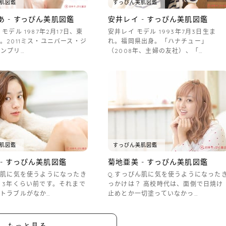
肌図鑑
すっぴん美肌図鑑
あ - すっぴん美肌図鑑
安井レイ - すっぴん美肌図鑑
モデル 1987年2月17日、東
安井レイ モデル 1993年7月3日生ま
。2011ミス・ユニバース・ジ
れ。福岡県出身。「ハナチュー」
ンプリ…
（2008年、主婦の友社）、「…
肌図鑑
すっぴん美肌図鑑
- すっぴん美肌図鑑
菊地亜美 - すっぴん美肌図鑑
ん肌に気を使うようになったき
Q.すっぴん肌に気を使うようになった
 3年くらい前です。それまで
っかけは？ 高校時代は、面倒で日焼け
トラブルがなか…
止めとか一切塗っていなかっ…
もっと見る