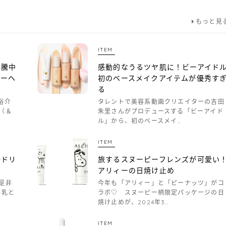
もっと見
ITEM
沸騰中
感動的なうるツヤ肌に！ビーアイド
ビーヘ
初のベースメイクアイテムが優秀す
る
裕介
タレントで美容系動画クリエイターの吉田
（＆
朱里さんがプロデュースする「ビーアイド
ル」から、初のベースメイ…
ITEM
○ドリ
旅するスヌーピーフレンズが可愛い
アリィーの日焼け止め
是非
今年も「アリィー」と「ピーナッツ」がコ
牛乳と
ラボ♡ スヌーピー柄限定パッケージの日
焼け止めが、2024年3…
ITEM