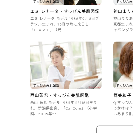
すっぴん美肌図鑑
すっぴん美
エミ レナータ - すっぴん美肌図鑑
神山まり
エミ レナータ モデル 1986年9月8日ブ
神山まりあ 
ラジル生まれ。16歳の時に来日し、
京都生まれ
「CLASSY.」（光…
ャパングラ
すっぴん美肌図鑑
すっぴん美
西山茉希 - すっぴん美肌図鑑
筧美和子 
西山 茉希 モデル 1985年11月16日生ま
Q.すっぴ
れ。新潟県出身。「CanCam」（小学
っかけは？
館、2005年～…
はあまり肌