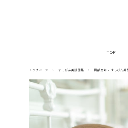
TOP
トップページ
すっぴん美肌図鑑
岡部磨知 - すっぴん美