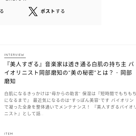
る
ポスト
する
INTERVIEW
『美人すぎる』音楽家は透き通る白肌の持ち主 バ
イオリニスト岡部磨知の“美の秘密”とは？ - 岡部
磨知
白肌になるきっかけは“母からの助言” 保湿は『短時間でもちも
になるまで』 最近気になるのは“すっぽん美容”です バイオリン
で凝った全身を整体通いでメンテナンス！ 『美人すぎるバイオ
ニスト』として話…
ITEM