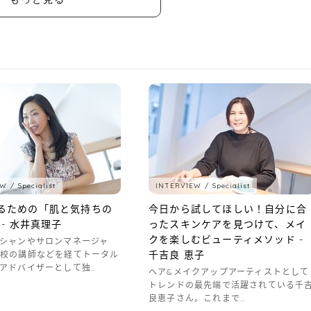
EW
Specialist
INTERVIEW
Specialist
るための「肌と気持ちの
今日から試してほしい！自分に合
 - 水井真理子
ったスキンケアを見つけて、メイ
クを楽しむビューティメソッド -
シャンやサロンマネージャ
千吉良 恵子
学校の講師などを経てトータル
アドバイザーとして独…
ヘア&メイクアップアーティストとして
トレンドの最先端で活躍されている千
良恵子さん。これまで…