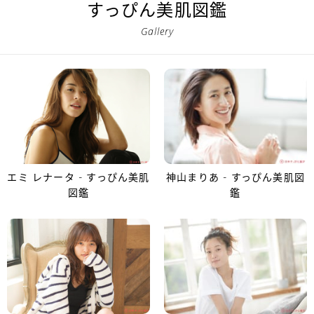
すっぴん美肌図鑑
Gallery
エミ レナータ - すっぴん美肌
神山まりあ - すっぴん美肌図
図鑑
鑑