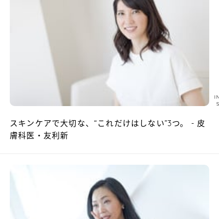
I
スキンケアで大切な、“これだけはしない”3つ。 - 皮
膚科医・友利新