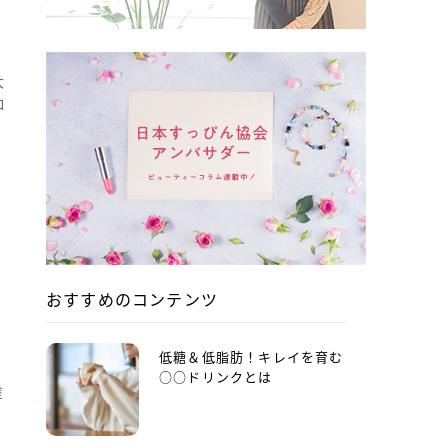
ン
大
ロ
おすすめのコンテンツ
低糖＆低脂肪！キレイを育む
○○ドリンクとは
塗