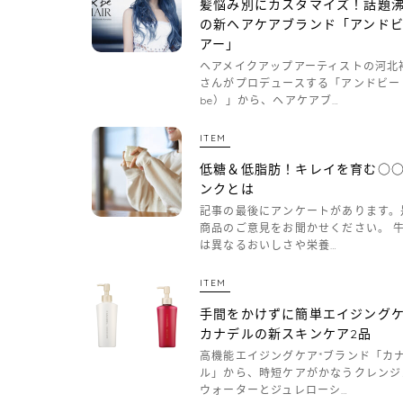
髪悩み別にカスタマイズ！話題
の新ヘアケアブランド「アンド
アー」
ヘアメイクアップアーティストの河北
さんがプロデュースする「アンドビー
be）」から、ヘアケアブ…
ITEM
低糖＆低脂肪！キレイを育む○
ンクとは
記事の最後にアンケートがあります。
商品のご意見をお聞かせください。 
は異なるおいしさや栄養…
ITEM
手間をかけずに簡単エイジング
カナデルの新スキンケア2品
高機能エイジングケア*ブランド「カ
ル」から、時短ケアがかなうクレンジ
ウォーターとジュレローシ…