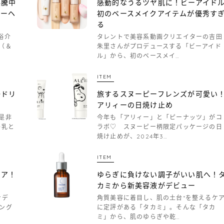
沸騰中
感動的なうるツヤ肌に！ビーアイド
ビーヘ
初のベースメイクアイテムが優秀す
る
裕介
タレントで美容系動画クリエイターの吉田
（＆
朱里さんがプロデュースする「ビーアイド
ル」から、初のベースメイ…
ITEM
○ドリ
旅するスヌーピーフレンズが可愛い
アリィーの日焼け止め
是非
今年も「アリィー」と「ピーナッツ」がコ
牛乳と
ラボ♡ スヌーピー柄限定パッケージの日
焼け止めが、2024年3…
ITEM
ケア！
ゆらぎに負けない調子がいい肌へ！
カミから新美容液がデビュー
ナデ
角質美容に着目し、肌の土台*を整えるケ
ング
に定評がある「タカミ」。そんな「タカ
ミ」から、肌のゆらぎや乾…