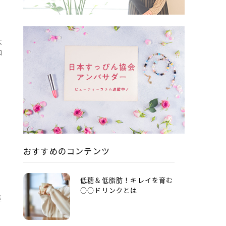
ン
大
ロ
おすすめのコンテンツ
低糖＆低脂肪！キレイを育む
○○ドリンクとは
塗