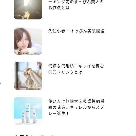
ーキング前のすっぴん美人の
お作法とは
久住小春 - すっぴん美肌図鑑
バ
低糖＆低脂肪！キレイを育む
○○ドリンクとは
か
使い方は無限大!? 乾燥性敏感
肌の味方、キュレルからスプ
レー誕生！