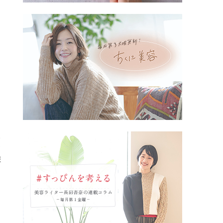
保
ル
ド
保