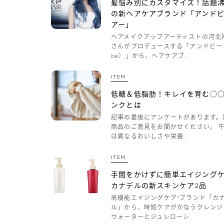
髪悩み別にカスタマイズ！話題
の新ヘアケアブランド「アンド
アー」
ヘアメイクアップアーティストの河北
さんがプロデュースする「アンドビー
be）」から、ヘアケアブ…
ITEM
低糖＆低脂肪！キレイを育む○
ンクとは
記事の最後にアンケートがあります。
商品のご意見をお聞かせください。 
は異なるおいしさや栄養…
ITEM
手間をかけずに簡単エイジング
カナデルの新スキンケア2品
高機能エイジングケア*ブランド「カ
ル」から、時短ケアがかなうクレンジ
ウォーターとジュレローシ…