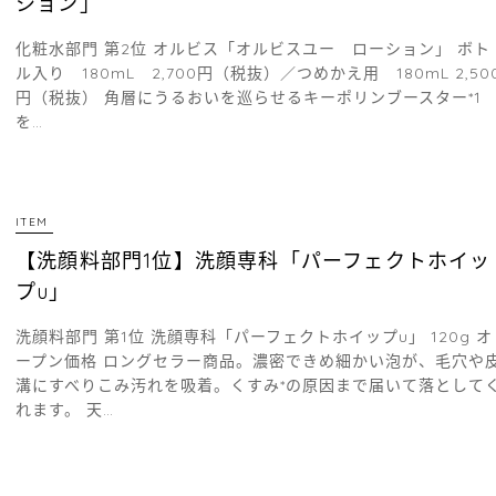
ション」
化粧水部門 第2位 オルビス「オルビスユー ローション」 ボト
ル入り 180mL 2,700円（税抜）／つめかえ用 180mL 2,50
円（税抜） 角層にうるおいを巡らせるキーポリンブースター*1
を…
ITEM
【洗顔料部門1位】洗顔専科「パーフェクトホイッ
プu」
洗顔料部門 第1位 洗顔専科「パーフェクトホイップu」 120g オ
ープン価格 ロングセラー商品。濃密できめ細かい泡が、毛穴や
溝にすべりこみ汚れを吸着。くすみ*の原因まで届いて落として
れます。 天…