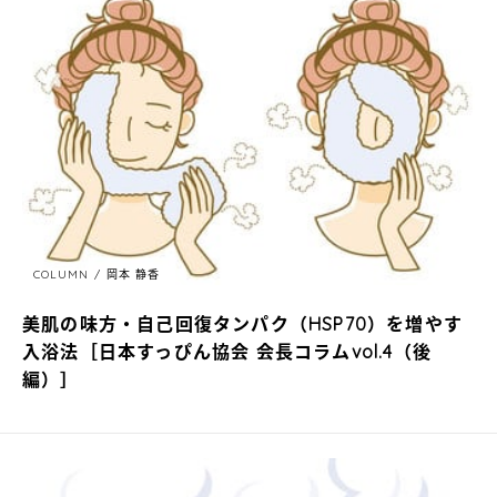
COLUMN
岡本 静香
美肌の味方・自己回復タンパク（HSP70）を増やす
入浴法［日本すっぴん協会 会長コラムvol.4（後
編）］