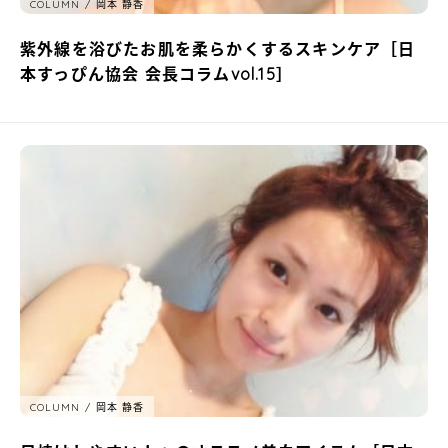
COLUMN
岡本 静香
紫外線を浴びたお肌を柔らかくするスキンケア［日
本すっぴん協会 会長コラムvol.15］
COLUMN
岡本 静香