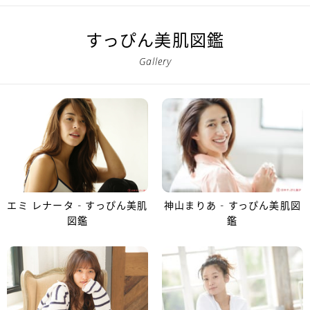
すっぴん美肌図鑑
Gallery
エミ レナータ - すっぴん美肌
神山まりあ - すっぴん美肌図
図鑑
鑑