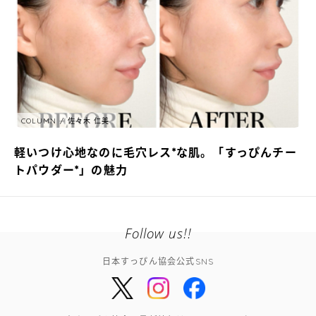
COLUMN
佐々木 仁美
軽いつけ心地なのに毛穴レス*な肌。「すっぴんチー
トパウダー*」の魅力
Follow us!!
日本すっぴん協会公式SNS