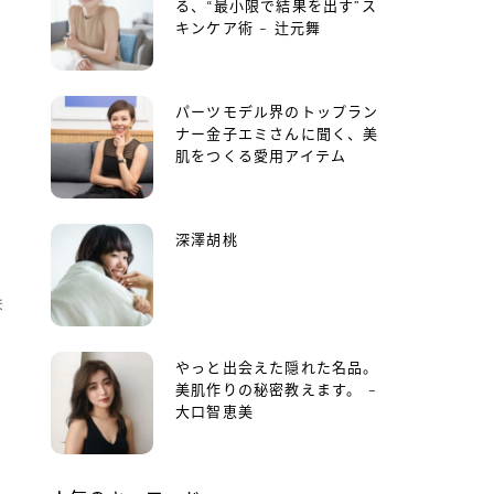
る、“最小限で結果を出す”ス
キンケア術 – 辻元舞
パーツモデル界のトップラン
ナー金子エミさんに聞く、美
肌をつくる愛用アイテム
深澤胡桃
ま
やっと出会えた隠れた名品。
美肌作りの秘密教えます。 –
大口智恵美
ト