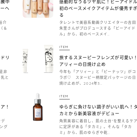
沸騰中
感動的なうるツヤ肌に！ビーアイド
ビーヘ
初のベースメイクアイテムが優秀す
る
裕介
タレントで美容系動画クリエイターの吉田
（＆
朱里さんがプロデュースする「ビーアイド
ル」から、初のベースメイ…
ITEM
○ドリ
旅するスヌーピーフレンズが可愛い
アリィーの日焼け止め
是非
今年も「アリィー」と「ピーナッツ」がコ
牛乳と
ラボ♡ スヌーピー柄限定パッケージの日
焼け止めが、2024年3…
ITEM
ケア！
ゆらぎに負けない調子がいい肌へ！
カミから新美容液がデビュー
ナデ
角質美容に着目し、肌の土台*を整えるケ
ング
に定評がある「タカミ」。そんな「タカ
ミ」から、肌のゆらぎや乾…