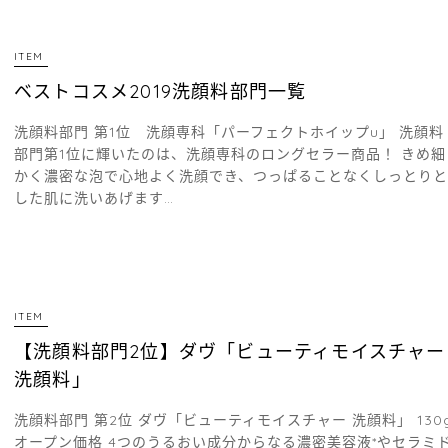
ITEM
ベストコスメ2019洗顔料部門一覧
洗顔料部門 第1位 洗顔専科「パーフェクトホイップu」 洗顔料
部門第1位に輝いたのは、洗顔専科のロングセラー商品！ きめ細
かく濃密な泡で心地よく洗顔でき、つっぱることなくしっとりと
した肌に洗いあげます…
ITEM
【洗顔料部門2位】ダヴ「ビューティモイスチャー
洗顔料」
洗顔料部門 第2位 ダヴ「ビューティモイスチャー 洗顔料」 130
オープン価格 4つのうるおい成分からなる濃密美容液*やセラミ