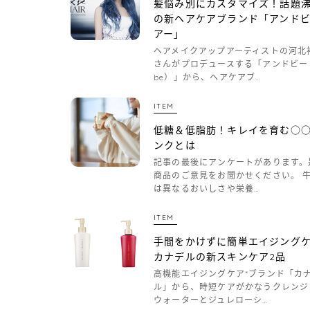
髪悩み別にカスタマイズ！話題
の新ヘアケアブランド「アンド
アー」
ヘアメイクアップアーティストの河北
さんがプロデュースする「アンドビー
be）」から、ヘアケアブ…
ITEM
低糖＆低脂肪！キレイを育む○
ンクとは
記事の最後にアンケートがあります。
商品のご意見をお聞かせください。 
は異なるおいしさや栄養…
ITEM
手間をかけずに簡単エイジング
カナデルの新スキンケア2品
高機能エイジングケア*ブランド「カ
ル」から、時短ケアがかなうクレンジ
ウォーターとジュレローシ…